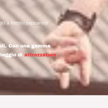
tori a Rimini sapranno
coli. Con una gamma
oleggio di
attrezzature