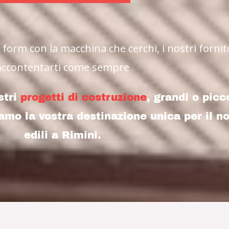
l form con la macchina che cerchi, i nostri forni
accontentarti come sempre
stri
progetti di costruzione
, grandi o pic
amo la vostra destinazione unica per il n
edili a Rimini.