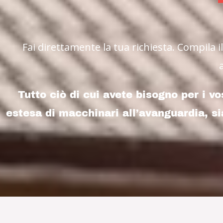
Fai direttamente la tua richiesta. Compila i
Tutto ciò di cui avete bisogno per i vo
estesa di macchinari all’avanguardia, si