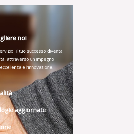
gliere noi
ervizio, il tuo successo diventa
rità, attraverso un impegno
’eccellenza e l’innovazione.
alità
logie aggiornate
ione