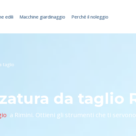
e edili
Macchine giardinaggio
Perché il noleggio
 taglio
zatura da taglio 
gio
a Rimini. Ottieni gli strumenti che ti servono