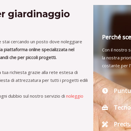
er giardinaggio
Perché sce
e stai cercando un posto dove noleggiare
la piattaforma online specializzata nel
Con il nostro s
andi che per piccoli progetti.
la nostra prio
costante per l
 tua richiesta grazie alla rete estesa di
sta di attrezzatura per tutti i progetti edili
Puntu
ogni dubbio sul nostro servizio di
noleggio
Tecno
Precis