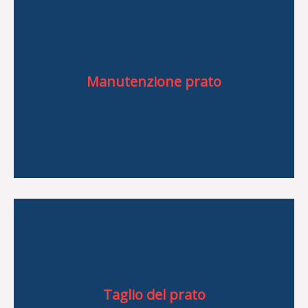
Manutenzione prato
Spazzolatrice erba sintetica
Seminatrice semovente
Tagliazolle
Manutenzione prato
Soffiatore a spalla
Atomizzatore a spalla
Rullo spandi terriccio
Rullo per prato
Carotatrice per prato
Arieggiatore
Taglio del prato
Taglio del prato
Trinciaerba