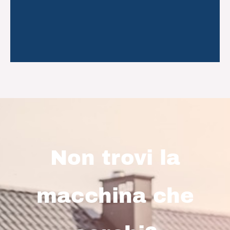
Trattorino rasaerba
Taglia erba
Non trovi la
macchina che