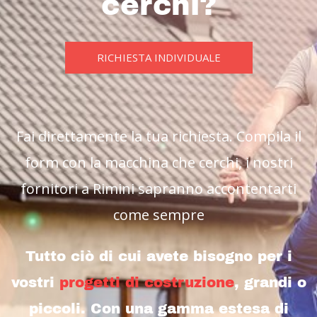
cerchi?
RICHIESTA INDIVIDUALE
Fai direttamente la tua richiesta. Compila il
form con la macchina che cerchi, i nostri
fornitori a Rimini sapranno accontentarti
come sempre
Tutto ciò di cui avete bisogno per i
vostri
progetti di costruzione
, grandi o
piccoli. Con una gamma estesa di