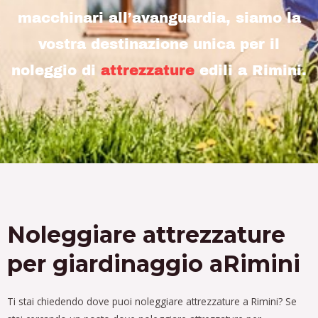
macchinari all’avanguardia, siamo la
vostra destinazione unica per il
noleggio di
attrezzature
edili a Rimini.
Noleggiare attrezzature
per giardinaggio aRimini
Ti stai chiedendo dove puoi noleggiare attrezzature a Rimini?
Se