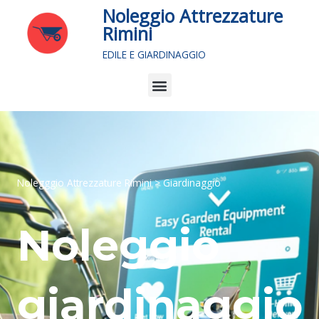
Vai
Noleggio Attrezzature
al
Rimini
contenuto
EDILE E GIARDINAGGIO
Menu
Nolegggio Attrezzature Rimini > Giardinaggio
Noleggio
giardinaggio