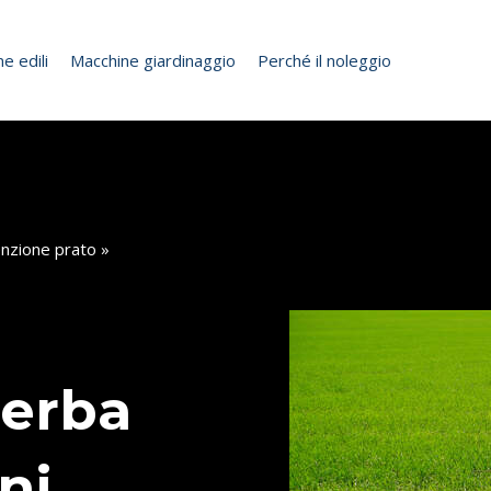
e edili
Macchine giardinaggio
Perché il noleggio
nzione prato
»
 erba
ni