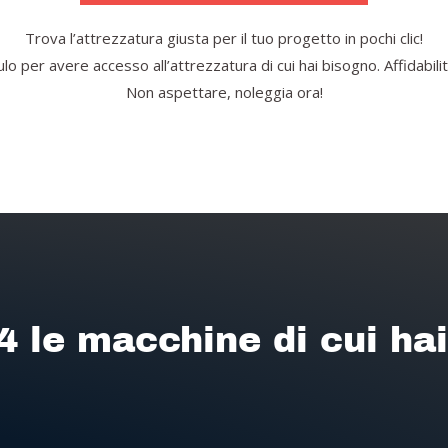
Trova l’attrezzatura giusta per il tuo progetto in pochi clic!
o per avere accesso all’attrezzatura di cui hai bisogno. Affidabilità
Non aspettare, noleggia ora!
4 le macchine di cui ha