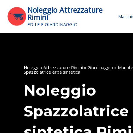
Vai
Noleggio Attrezzature
al
Rimini
Macchin
contenuto
EDILE E GIARDINAGGIO
Noleggio Attrezzature Rimini
»
Giardinaggio
»
Manute
Spazzolatrice erba sintetica
Noleggio
Spazzolatrice
sintetica Rimi