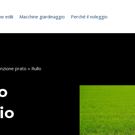
e edili
Macchine giardinaggio
Perché il noleggio
nzione prato
» Rullo
o
io