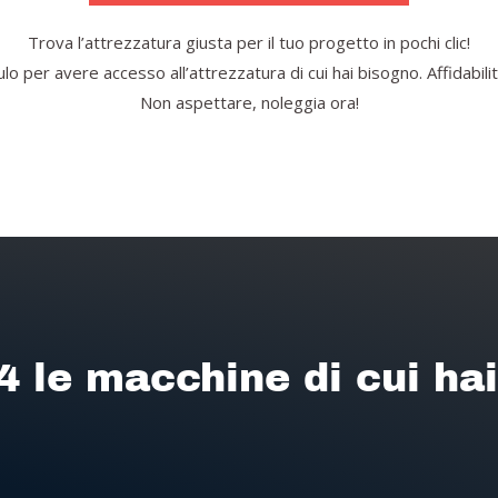
Trova l’attrezzatura giusta per il tuo progetto in pochi clic!
o per avere accesso all’attrezzatura di cui hai bisogno. Affidabilità
Non aspettare, noleggia ora!
4 le macchine di cui ha