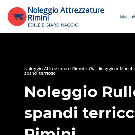
Vai
Noleggio Attrezzature
al
Rimini
Macchin
contenuto
EDILE E GIARDINAGGIO
Noleggio Attrezzature Rimini
»
Giardinaggio
»
Manute
spandi terriccio
Noleggio Rull
spandi terricc
Rimini