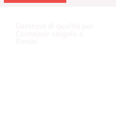
Garanzia di qualità per
Container singolo a
Rimini
I nostri fornitori partner garantiscono
servizi di qualità. Essi sono selezionati
nel rispetto delle più recenti
normative sui sistemi di gestione per
la qualità ISO 9001:2015